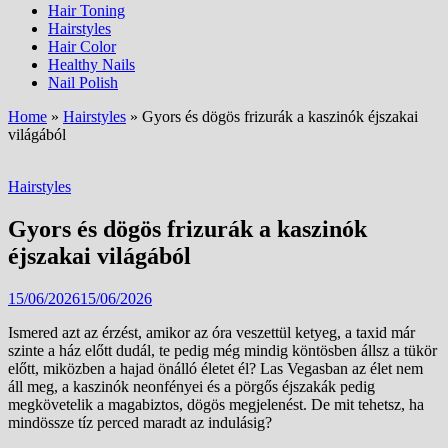
Hair Toning
Hairstyles
Hair Color
Healthy Nails
Nail Polish
Home
»
Hairstyles
»
Gyors és dögös frizurák a kaszinók éjszakai
világából
Hairstyles
Gyors és dögös frizurák a kaszinók
éjszakai világából
15/06/2026
15/06/2026
Ismered azt az érzést, amikor az óra veszettül ketyeg, a taxid már
szinte a ház előtt dudál, te pedig még mindig köntösben állsz a tükör
előtt, miközben a hajad önálló életet él? Las Vegasban az élet nem
áll meg, a kaszinók neonfényei és a pörgős éjszakák pedig
megkövetelik a magabiztos, dögös megjelenést. De mit tehetsz, ha
mindössze tíz perced maradt az indulásig?