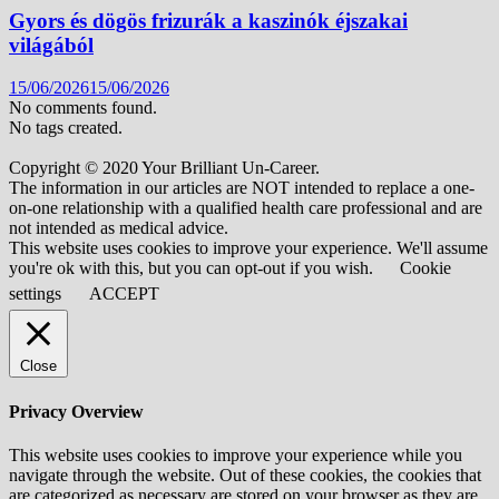
Gyors és dögös frizurák a kaszinók éjszakai
világából
15/06/2026
15/06/2026
No comments found.
No tags created.
Copyright © 2020 Your Brilliant Un-Career.
The information in our articles are NOT intended to replace a one-
on-one relationship with a qualified health care professional and are
not intended as medical advice.
This website uses cookies to improve your experience. We'll assume
you're ok with this, but you can opt-out if you wish.
Cookie
settings
ACCEPT
Close
Privacy Overview
This website uses cookies to improve your experience while you
navigate through the website. Out of these cookies, the cookies that
are categorized as necessary are stored on your browser as they are