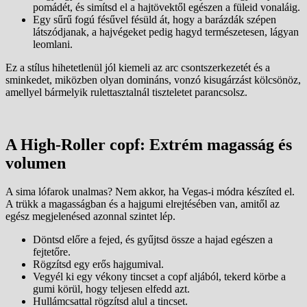
pomádét, és simítsd el a hajtövektől egészen a füleid vonaláig.
Egy sűrű fogú fésűvel fésüld át, hogy a barázdák szépen
látszódjanak, a hajvégeket pedig hagyd természetesen, lágyan
leomlani.
Ez a stílus hihetetlenül jól kiemeli az arc csontszerkezetét és a
sminkedet, miközben olyan domináns, vonzó kisugárzást kölcsönöz,
amellyel bármelyik rulettasztalnál tiszteletet parancsolsz.
A High-Roller copf: Extrém magasság és
volumen
A sima lófarok unalmas? Nem akkor, ha Vegas-i módra készíted el.
A trükk a magasságban és a hajgumi elrejtésében van, amitől az
egész megjelenésed azonnal szintet lép.
Döntsd előre a fejed, és gyűjtsd össze a hajad egészen a
fejtetőre.
Rögzítsd egy erős hajgumival.
Vegyél ki egy vékony tincset a copf aljából, tekerd körbe a
gumi körül, hogy teljesen elfedd azt.
Hullámcsattal rögzítsd alul a tincset.