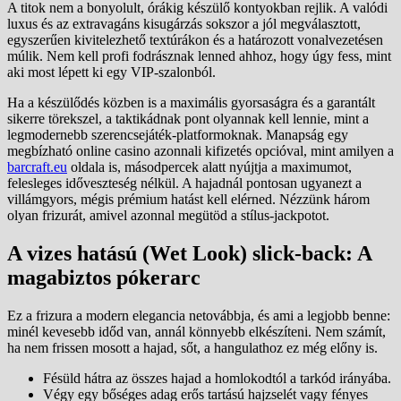
A titok nem a bonyolult, órákig készülő kontyokban rejlik. A valódi
luxus és az extravagáns kisugárzás sokszor a jól megválasztott,
egyszerűen kivitelezhető textúrákon és a határozott vonalvezetésen
múlik. Nem kell profi fodrásznak lenned ahhoz, hogy úgy fess, mint
aki most lépett ki egy VIP-szalonból.
Ha a készülődés közben is a maximális gyorsaságra és a garantált
sikerre törekszel, a taktikádnak pont olyannak kell lennie, mint a
legmodernebb szerencsejáték-platformoknak. Manapság egy
megbízható online casino azonnali kifizetés opcióval, mint amilyen a
barcraft.eu
oldala is, másodpercek alatt nyújtja a maximumot,
felesleges időveszteség nélkül. A hajadnál pontosan ugyanezt a
villámgyors, mégis prémium hatást kell elérned. Nézzünk három
olyan frizurát, amivel azonnal megütöd a stílus-jackpotot.
A vizes hatású (Wet Look) slick-back: A
magabiztos pókerarc
Ez a frizura a modern elegancia netovábbja, és ami a legjobb benne:
minél kevesebb időd van, annál könnyebb elkészíteni. Nem számít,
ha nem frissen mosott a hajad, sőt, a hangulathoz ez még előny is.
Fésüld hátra az összes hajad a homlokodtól a tarkód irányába.
Végy egy bőséges adag erős tartású hajzselét vagy fényes