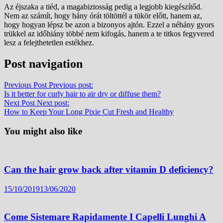
Az éjszaka a tiéd, a magabiztosság pedig a legjobb kiegészítőd.
Nem az számít, hogy hány órát töltöttél a tükör előtt, hanem az,
hogy hogyan lépsz be azon a bizonyos ajtón. Ezzel a néhány gyors
trükkel az időhiány többé nem kifogás, hanem a te titkos fegyvered
lesz a felejthetetlen estékhez.
Post navigation
Previous Post
Previous post:
Is it better for curly hair to air dry or diffuse them?
Next Post
Next post:
How to Keep Your Long Pixie Cut Fresh and Healthy
You might also like
Can the hair grow back after vitamin D deficiency?
15/10/2019
13/06/2020
Come Sistemare Rapidamente I Capelli Lunghi A