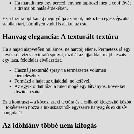
Ha maradt még egy perced, enyhén tupírozd meg a copf tövét
a drámaibb hatás érdekében.
Ez a frizura optikailag megnyújtja az arcot, miközben egész éjszaka
stabilan tart, bármilyen vadul is alakul az este.
Hanyag elegancia: A texturált textúra
Ha a hajad alapvetően hullámos, ne harcolj ellene. Permetezz rá egy
kevés sós vizes texturáló spray-t, rázd át az ujjaiddal, majd készíts
egy laza, féloldalas elválasztást.
Használj texturáló spray-t a természetes volumen
kiemeléséhez.
Formázd a hajat az ujjaiddal, ne kefével.
Az egyik oldalt tűzd a füled mögé egy látványos, kövekkel
díszített csattal.
Ez a kontraszt – a kócos, szexi textúra és a csillogó kiegészítő között
– tökéletesen hozza a luxuskaszinók egyszerre hanyag és exkluzív
hangulatát.
Az időhiány többé nem kifogás